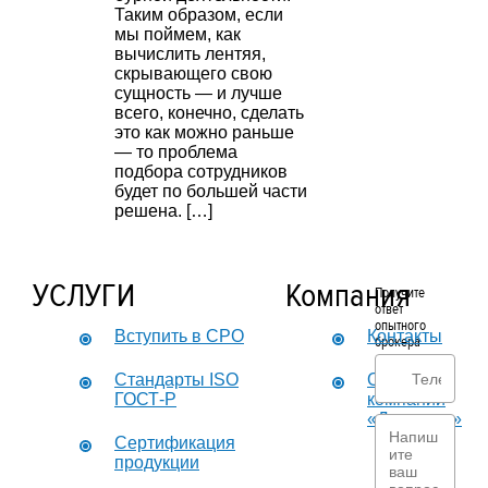
Таким образом, если
мы поймем, как
вычислить лентяя,
скрывающего свою
сущность — и лучше
всего, конечно, сделать
это как можно раньше
— то проблема
подбора сотрудников
будет по большей части
решена. […]
УСЛУГИ
Компания
Получите
ответ
опытного
Вступить в СРО
Контакты
брокера
Стандарты ISO
О
ГОСТ-Р
компании
«Дикастер»
Сертификация
продукции