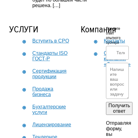
решена. […]
УСЛУГИ
Компания
Получите
ответ
опытного
Вступить в СРО
Контакты
брокера
Стандарты ISO
О
ГОСТ-Р
компании
«Дикастер»
Сертификация
продукции
Продажа
бизнеса
Получить
Бухгалтерские
ответ
услуги
Отправляя
Лицензирование
форму,
вы
Тендерное