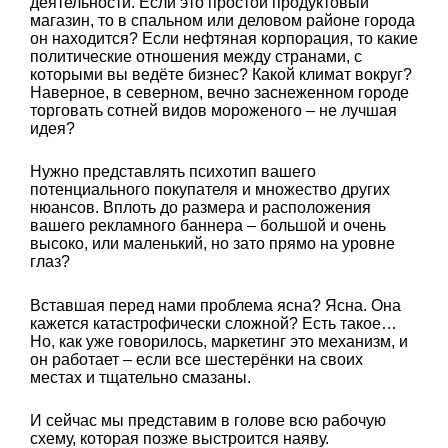
деятельности. Если это простой продуктовый
магазин, то в спальном или деловом районе города
он находится? Если нефтяная корпорация, то какие
политические отношения между странами, с
которыми вы ведёте бизнес? Какой климат вокруг?
Наверное, в северном, вечно заснеженном городе
торговать сотней видов мороженого – не лучшая
идея?
Нужно представлять психотип вашего
потенциального покупателя и множество других
нюансов. Вплоть до размера и расположения
вашего рекламного баннера – большой и очень
высоко, или маленький, но зато прямо на уровне
глаз?
Вставшая перед нами проблема ясна? Ясна. Она
кажется катастрофически сложной? Есть такое…
Но, как уже говорилось, маркетинг это механизм, и
он работает – если все шестерёнки на своих
местах и тщательно смазаны.
И сейчас мы представим в голове всю рабочую
схему, которая позже выстроится наяву.