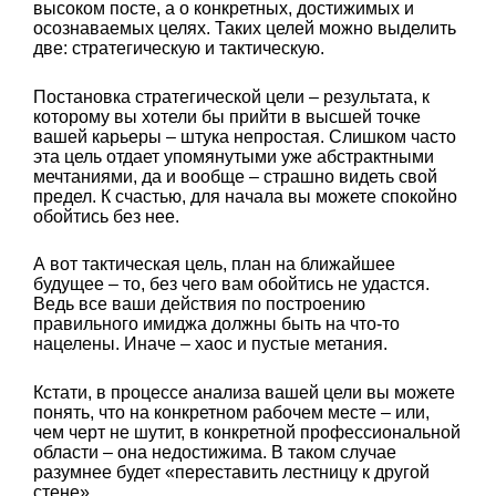
высоком посте, а о конкретных, достижимых и
осознаваемых целях. Таких целей можно выделить
две: стратегическую и тактическую.
Постановка стратегической цели – результата, к
которому вы хотели бы прийти в высшей точке
вашей карьеры – штука непростая. Слишком часто
эта цель отдает упомянутыми уже абстрактными
мечтаниями, да и вообще – страшно видеть свой
предел. К счастью, для начала вы можете спокойно
обойтись без нее.
А вот тактическая цель, план на ближайшее
будущее – то, без чего вам обойтись не удастся.
Ведь все ваши действия по построению
правильного имиджа должны быть на что-то
нацелены. Иначе – хаос и пустые метания.
Кстати, в процессе анализа вашей цели вы можете
понять, что на конкретном рабочем месте – или,
чем черт не шутит, в конкретной профессиональной
области – она недостижима. В таком случае
разумнее будет «переставить лестницу к другой
стене».