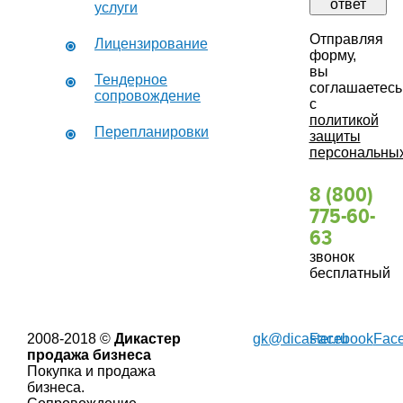
ответ
услуги
Отправляя
Лицензирование
форму,
вы
Тендерное
соглашаетесь
сопровождение
с
политикой
Перепланировки
защиты
персональны
8 (800)
775-60-
63
звонок
бесплатный
2008-2018 ©
Дикастер
gk@dicaster.ru
Facebook
Fac
продажа бизнеса
Покупка и продажа
бизнеса.