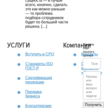
сущность — и лучше
всего, конечно, сделать
это как можно раньше
— то проблема
подбора сотрудников
будет по большей части
решена. […]
УСЛУГИ
Компания
Получите
ответ
опытного
Вступить в СРО
Контакты
брокера
Стандарты ISO
О
ГОСТ-Р
компании
«Дикастер»
Сертификация
продукции
Продажа
бизнеса
Получить
Бухгалтерские