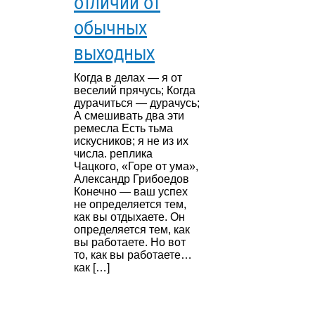
отличий от
обычных
выходных
Когда в делах — я от
веселий прячусь; Когда
дурачиться — дурачусь;
А смешивать два эти
ремесла Есть тьма
искусников; я не из их
числа. реплика
Чацкого, «Горе от ума»,
Александр Грибоедов
Конечно — ваш успех
не определяется тем,
как вы отдыхаете. Он
определяется тем, как
вы работаете. Но вот
то, как вы работаете…
как […]