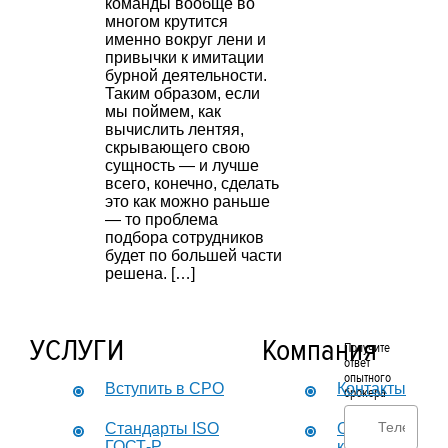
команды вообще во
многом крутится
именно вокруг лени и
привычки к имитации
бурной деятельности.
Таким образом, если
мы поймем, как
вычислить лентяя,
скрывающего свою
сущность — и лучше
всего, конечно, сделать
это как можно раньше
— то проблема
подбора сотрудников
будет по большей части
решена. […]
УСЛУГИ
Компания
Получите
ответ
опытного
Вступить в СРО
Контакты
брокера
Стандарты ISO
О
ГОСТ-Р
компании