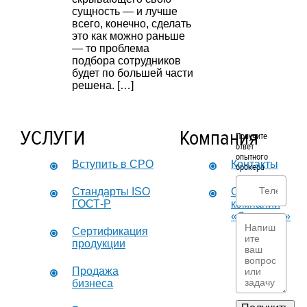
сущность — и лучше
всего, конечно, сделать
это как можно раньше
— то проблема
подбора сотрудников
будет по большей части
решена. […]
УСЛУГИ
Компания
Получите
ответ
опытного
Вступить в СРО
Контакты
брокера
Стандарты ISO
О
ГОСТ-Р
компании
«Дикастер»
Сертификация
продукции
Продажа
бизнеса