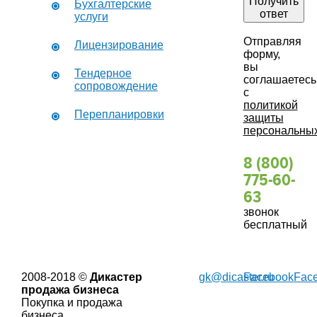
Получить
Бухгалтерские
ответ
услуги
Отправляя
Лицензирование
форму,
вы
Тендерное
соглашаетесь
сопровождение
с
политикой
Перепланировки
защиты
персональны
8 (800)
775-60-
63
звонок
бесплатный
2008-2018 ©
Дикастер
gk@dicaster.ru
Facebook
Fac
продажа бизнеса
Покупка и продажа
бизнеса.