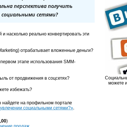
альна перспектива получить
я социальными сетями?
 и насколько реально конвертировать эти
Marketing) отрабатывает вложенные деньги?
 первом этапе использования SMM-
Социальны
быль от продвижения в соцсетях?
можете и
жете избежать?
вы найдете на профильном портале
 увлечении социальными сетями?»
.
,00
)
ичение продаж