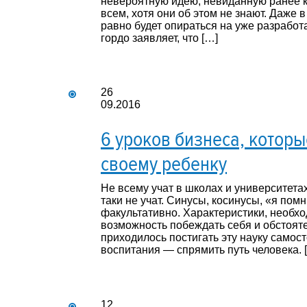
невероятную идею, невиданную ранее к
всем, хотя они об этом не знают. Даже 
равно будет опираться на уже разработ
гордо заявляет, что […]
26
09.2016
6 уроков бизнеса, которы
своему ребенку
Не всему учат в школах и университетах
таки не учат. Синусы, косинусы, «я по
факультативно. Характеристики, необх
возможность побеждать себя и обстояте
приходилось постигать эту науку самос
воспитания — спрямить путь человека. 
12