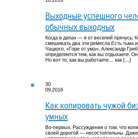
10.2016
Выходные успешного чело
обычных выходных
Когда в делах — я от веселий прячусь; 
смешивать два эти ремесла Есть тьма ис
Чацкого, «Горе от ума», Александр Гри
определяется тем, как вы отдыхаете. Он
Но вот то, как вы работаете… как […]
30
09.2016
Как копировать чужой би
умных
Во-первых. Рассуждения о том, что коп
своей дорогой — несостоятельны. Даже