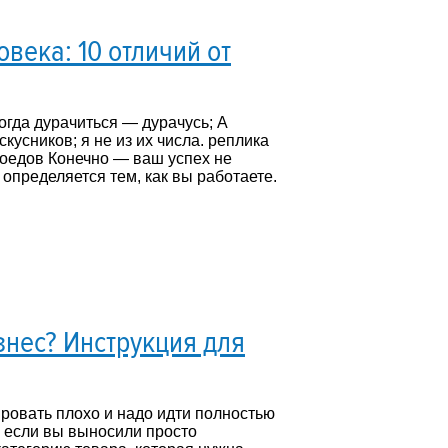
века: 10 отличий от
Когда дурачиться — дурачусь; А
кусников; я не из их числа. реплика
боедов Конечно — ваш успех не
 определяется тем, как вы работаете.
знес? Инструкция для
ировать плохо и надо идти полностью
 если вы выносили просто