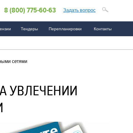
8 (800) 775-60-63
Задать вопрос
ензии
Тендеры
Перепланировки
Контакты
 по СРО
ё о стандартах ISO
ововведения
AQ по бухгалтерии
FAQ по сертификации
FAQ по ISO
ьными сетями
НА УВЛЕЧЕНИИ
И