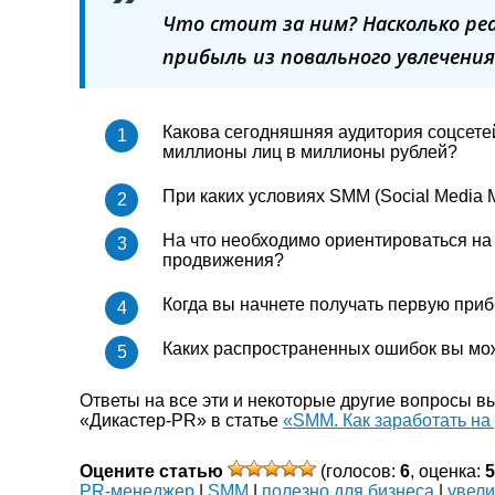
Что стоит за ним? Насколько ре
прибыль из повального увлечени
Какова сегодняшняя аудитория соцсетей
миллионы лиц в миллионы рублей?
При каких условиях SMM (Social Media 
На что необходимо ориентироваться на
продвижения?
Когда вы начнете получать первую при
Каких распространенных ошибок вы мо
Ответы на все эти и некоторые другие вопросы 
«Дикастер-PR» в статье
«SMM. Как заработать на
Оцените статью
(голосов:
6
, оценка:
5
PR-менеджер
|
SMM
|
полезно для бизнеса
|
увел