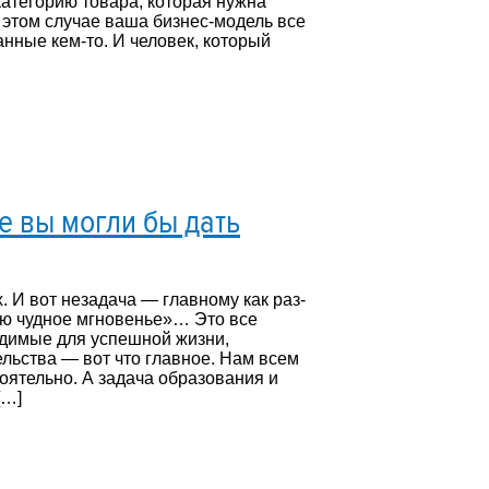
атегорию товара, которая нужна
в этом случае ваша бизнес-модель все
анные кем-то. И человек, который
е вы могли бы дать
. И вот незадача — главному как раз-
мню чудное мгновенье»… Это все
одимые для успешной жизни,
льства — вот что главное. Нам всем
тоятельно. А задача образования и
[…]