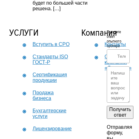
будет по большей части
решена. […]
УСЛУГИ
Компания
Получите
ответ
опытного
Вступить в СРО
Контакты
брокера
Стандарты ISO
О
ГОСТ-Р
компании
«Дикастер»
Сертификация
продукции
Продажа
бизнеса
Получить
Бухгалтерские
ответ
услуги
Отправляя
Лицензирование
форму,
вы