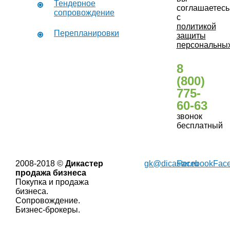
Тендерное
соглашаетесь
сопровождение
с
политикой
Перепланировки
защиты
персональны
8
(800)
775-
60-63
звонок
бесплатный
2008-2018 ©
Дикастер
gk@dicaster.ru
Facebook
Fac
продажа бизнеса
Покупка и продажа
бизнеса.
Сопровождение.
Бизнес-брокеры.